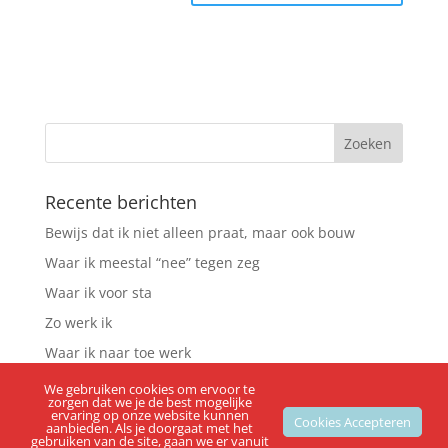
Recente berichten
Bewijs dat ik niet alleen praat, maar ook bouw
Waar ik meestal “nee” tegen zeg
Waar ik voor sta
Zo werk ik
Waar ik naar toe werk
We gebruiken cookies om ervoor te
Recente reacties
zorgen dat we je de best mogelijke
ervaring op onze website kunnen
Cookies Accepteren
aanbieden. Als je doorgaat met het
gebruiken van de site, gaan we er vanuit