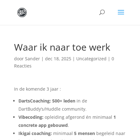
Waar ik naar toe werk
door
Sander
|
dec 18, 2025
|
Uncategorized
|
0
Reacties
In de komende 3 jaar :
DartsCoaching:
500+ leden
in de
DartBuddy’s/Huddle community.
Vibecoding:
opleiding afgerond én minimaal
1
concrete app gebouwd
.
Ikigai coaching:
minimaal
5 mensen
begeleid naar