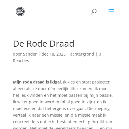
De Rode Draad
door
Sander
|
dec 18, 2025
|
achtergrond
|
0
Reacties
Mijn rode draad is ikigai.
Ik kies en start projecten
alleen als ze door één eerlijk filter komen: ik moet
het leuk vinden en het moet passen bij mijn passie,
ik wil er goed in worden (of al goed in zijn), en ik
moet voelen dat het ergens over gáát. Die roeping
vertaal ik naar een missie, en die missie maak ik
concreet: iets dat echt bestaat en echt gebruikt kan
worden. Het moet de wereld iets brengen — en mij